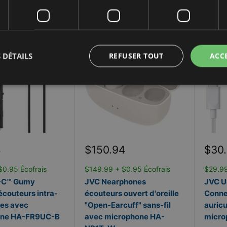
disponible.
En savoir plus
disponi
re
En Inventaire
En Inve
 DÉTAILS
REFUSER TOUT
ACC
Prix
Prix
4
$150.94
$30
réduit
rédu
$0.95 Écofrais
$149.99 + $0.95 Écofrais
$29.99
-C™ Gumy
JVC Nearphones
JVC 
couteurs intra-
écouteurs ouvert d'oreille
Conne
res avec
"Open-Earcuff" sans-fil
auricu
one HA-FR9UC-B
avec microphone HA-
micr