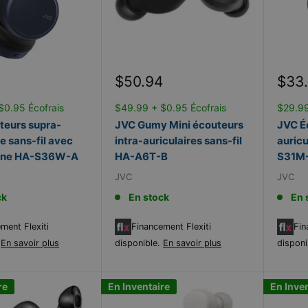
Prix
Prix
$50.94
$33
réduit
rédu
$0.95 Écofrais
$49.99 + $0.95 Écofrais
$29.99
teurs supra-
JVC Gumy Mini écouteurs
JVC É
re sans-fil avec
intra-auriculaires sans-fil
auricu
one HA-S36W-A
HA-A6T-B
S31M
JVC
JVC
ck
En stock
En 
ment Flexiti
Financement Flexiti
Fin
.
En savoir plus
disponible.
En savoir plus
disponi
re
En Inventaire
En Inve