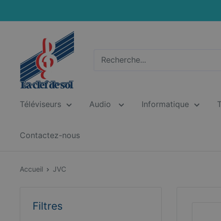
Passer
au
contenu
La
Clef
de
Sol
Téléviseurs
Audio
Informatique
Contactez-nous
Accueil
JVC
Filtres