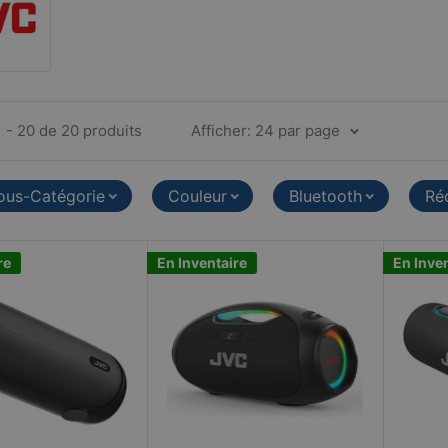
1 - 20 de 20 produits
Afficher: 24 par page
ous-Catégorie
Couleur
Bluetooth
Réd
re
En Inventaire
En Inve