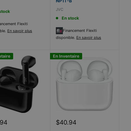
NP1T-B
JVC
stock
En stock
ancement Flexiti
Financement Flexiti
ble.
En savoir plus
disponible.
En savoir plus
ntaire
En Inventaire
Prix
.94
$40.94
it
réduit