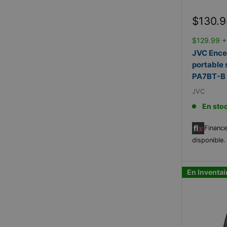
Prix
$130.9
réduit
$129.99 +
JVC Ence
portable 
PA7BT-B
JVC
En sto
Finance
disponible
En Inventai