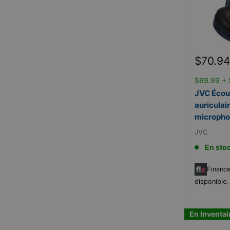
Prix
$70.94
réduit
$69.99 + 
JVC Écou
auriculai
microph
JVC
En sto
Finance
disponible
En Inventai