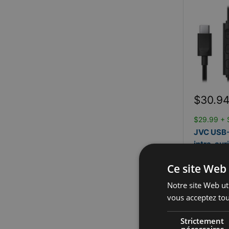
Prix
$30.9
réduit
$29.99 + 
JVC USB-
intra-aur
microph
Ce site Web 
JVC
Notre site Web uti
En sto
vous acceptez tou
Finance
Strictement
disponible
nécessaires