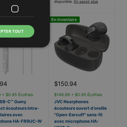
ble.
En savoir plus
disponible.
En savoir plus
ntaire
En Inventaire
EPTER TOUT
Prix
.94
$150.94
it
réduit
 + $0.95 Écofrais
$149.99 + $0.95 Écofrais
USB-C™ Gumy
JVC Nearphones
ct écouteurs intra-
écouteurs ouvert d'oreille
laires avec
"Open-Earcuff" sans-fil
ophone HA-FR9UC-W
avec microphone HA-