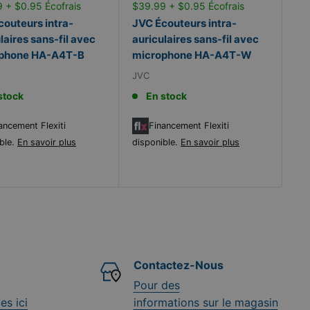
 + $0.95 Écofrais
$39.99 + $0.95 Écofrais
couteurs intra-
JVC Écouteurs intra-
laires sans-fil avec
auriculaires sans-fil avec
phone HA-A4T-B
microphone HA-A4T-W
JVC
stock
En stock
ancement Flexiti
Financement Flexiti
ble.
En savoir plus
disponible.
En savoir plus
Contactez-Nous
Pour des
es ici
informations sur le magasin