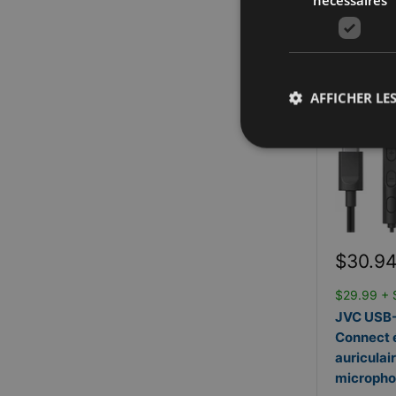
En Inventai
AFFICHER LES
Prix
$30.9
réduit
$29.99 + 
JVC USB
Connect é
auriculai
microph