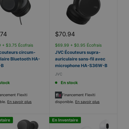
Prix
.74
$70.94
it
réduit
 + $3.75 Écofrais
$69.99 + $0.95 Écofrais
couteurs circum-
JVC Écouteurs supra-
laire Bluetooth HA-
auriculaire sans-fil avec
-B
microphone HA-S36W-B
JVC
stock
En stock
ancement Flexiti
Financement Flexiti
ble.
En savoir plus
disponible.
En savoir plus
ntaire
En Inventaire