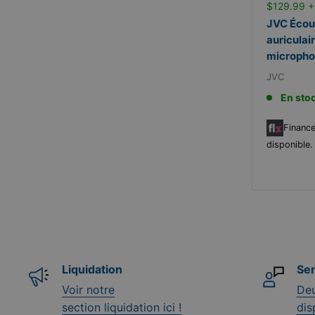
$129.99 +
JVC Écou
auriculai
microph
JVC
En sto
Finance
disponible
Liquidation
Ser
Voir notre
Deu
section liquidation ici !
dis