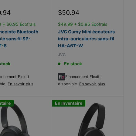
Prix
0.94
$50.94
it
réduit
 + $0.95 Écofrais
$49.99 + $0.95 Écofrais
nceinte Bluetooth
JVC Gumy Mini écouteurs
le sans fil SP-
intra-auriculaires sans-fil
T-B
HA-A6T-W
JVC
stock
En stock
ancement Flexiti
Financement Flexiti
ble.
En savoir plus
disponible.
En savoir plus
ntaire
En Inventaire