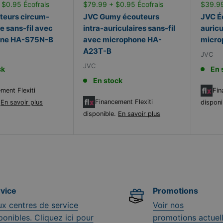
 $0.95 Écofrais
$79.99 + $0.95 Écofrais
$39.99
teurs circum-
JVC Gumy écouteurs
JVC É
re sans-fil avec
intra-auriculaires sans-fil
auricu
one HA-S75N-B
avec microphone HA-
micro
A23T-B
JVC
JVC
ck
En 
En stock
ment Flexiti
Fin
Financement Flexiti
.
En savoir plus
disponi
disponible.
En savoir plus
vice
Promotions
x centres de service
Voir nos
ponibles. Cliquez ici pour
promotions actuell