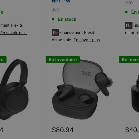
NP1T-W
JVC
JVC
ck
En 
En stock
ment Flexiti
Fin
Financement Flexiti
.
En savoir plus
disponi
disponible.
En savoir plus
re
En Inventaire
En Inve
Prix
Prix
4
$80.94
$40
réduit
rédu