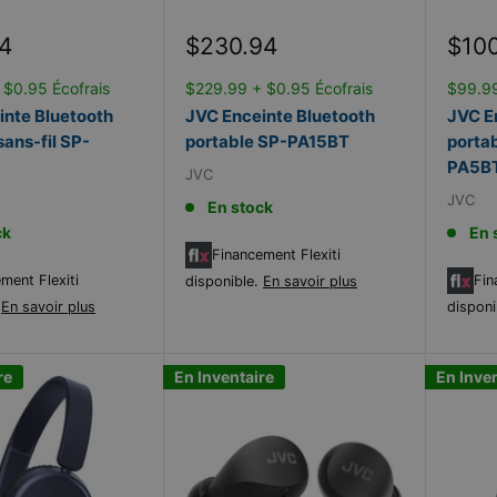
Prix
Prix
4
$230.94
$10
réduit
rédu
 $0.95 Écofrais
$229.99 + $0.95 Écofrais
$99.99
inte Bluetooth
JVC Enceinte Bluetooth
JVC E
sans-fil SP-
portable SP-PA15BT
portab
PA5B
JVC
JVC
En stock
ck
En 
Financement Flexiti
ment Flexiti
Fin
disponible.
En savoir plus
.
En savoir plus
disponi
re
En Inventaire
En Inve