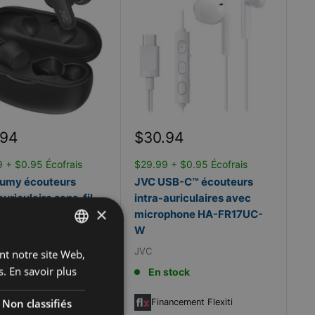
Prix
.94
$30.94
it
réduit
 + $0.95 Écofrais
$29.99 + $0.95 Écofrais
umy écouteurs
JVC USB-C™ écouteurs
auriculaire sans-fil
intra-auriculaires avec
×
able avec microphone
microphone HA-FR17UC-
7T2-B
W
JVC
ant notre site Web,
FRENCH
s.
En savoir plus
stock
En stock
ENGLISH
Non classifiés
ancement Flexiti
Financement Flexiti