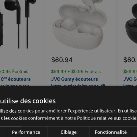
Prix
Prix
4
$60.94
$60
réduit
rédu
$0.95 Écofrais
$59.99 + $0.95 Écofrais
$59.99
C™ écouteurs
JVC Gumy écouteurs
JVC G
iculaires avec
intra-auriculaire sans-fil
intra-
one HA-FR17UC-B
véritable avec microphone
vérit
utilise des cookies
HA-A7T2-W
HA-A
JVC
JVC
lise des cookies pour améliorer l'expérience utilisateur. En utilis
ck
s les cookies conformément à notre Politique relative aux cookie
En stock
En 
ment Flexiti
Performance
Ciblage
Fonctionnalité
Financement Flexiti
Fin
.
En savoir plus