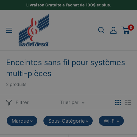
Passer
Livraison Gratuite a l’achat de 100$ et plus.
au
La
contenu
Clef
0
de
Sol
Enceintes sans fil pour systèmes
multi-pièces
2 produits
Filtrer
Trier par
Marque
Sous-Catégorie
Wi-Fi