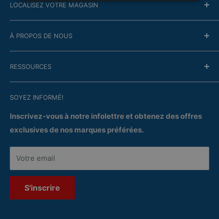
LOCALISEZ VOTRE MAGASIN
Politique de retour
Modalité en ligne
Trouver le magasin le plus proche
À PROPOS DE NOUS
Financement
Garantie
Entreprise
RESSOURCES
Questions/Réponses
Contactez-nous
Satisfaction
Circulaire en cours
Politique de confidentialité
SOYEZ INFORMÉ!
Services
Livraison et cueillette
Réparation
Inscrivez-vous à notre infolettre et obtenez des offres
exclusives de nos marques préférées.
Votre email
S'inscrire