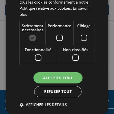
tous les cookies conformément à notre
Politique relative aux cookies.
En savoir
Vérifier la disponibilité
Vérifier la disponibilité
plus
Strictement
Performance
Ciblage
nécessaires
Fonctionnalité
Non classifiés
Contactez-Nous
Pour des
informations sur le magasin ou des questions générales,
contactez-nous ici
ACCEPTER TOUT
REFUSER TOUT
SUPPORT CLIENTS
AFFICHER LES DÉTAILS
Contactez-nous