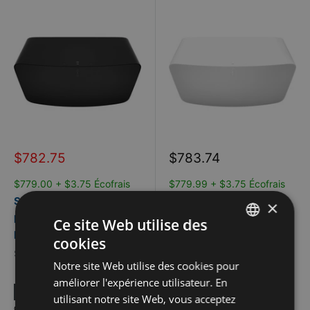
Prix
Prix
$782.75
$783.74
réduit
réduit
$779.00 + $3.75 Écofrais
$779.99 + $3.75 Écofrais
Sonos Enceinte sans fil
Sonos Enceinte sans fil
×
pour systèmes multi-
pour systèmes multi-
Ce site Web utilise des
pièces Five Noir
pièces Five Blanc
cookies
FRENCH
SONOS
SONOS
Notre site Web utilise des cookies pour
ENGLISH
améliorer l'expérience utilisateur. En
Financement Flexiti
Financement Flexiti
utilisant notre site Web, vous acceptez
disponible.
En savoir plus
disponible.
En savoir plus