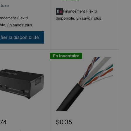
ture
Financement Flexiti
ancement Flexiti
disponible.
En savoir plus
ble.
En savoir plus
fier la disponibilité
En Inventaire
Prix
.74
$0.35
it
réduit