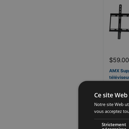
Prix
$59.00
réduit
AMX Supp
téléviseu
po SUPF-
AMX
Ce site Web 
Ruptur
Notre site Web uti
vous acceptez tou
Finance
disponible
Strictement
nécessaires