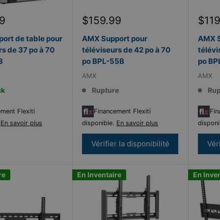
Prix
Prix
9
$159.99
$119
réduit
rédu
ort de table pour
AMX Support pour
AMX S
rs de 37 po à 70
téléviseurs de 42 po à 70
télévi
3
po BPL-55B
po BP
AMX
AMX
ck
Rupture
Rup
ment Flexiti
Financement Flexiti
Fin
.
En savoir plus
disponible.
En savoir plus
disponi
Vérifier la disponibilité
Véri
re
En Inventaire
En Inve