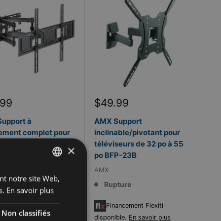
Prix
.99
$49.99
it
réduit
upport à
AMX Support
ment complet pour
inclinable/pivotant pour
seurs de 37 po à 80
téléviseurs de 32 po à 55
×
PT-06
po BFP-23B
AMX
ant notre site Web,
FRENCH
stock
Rupture
s.
En savoir plus
ENGLISH
ancement Flexiti
Financement Flexiti
Non classifiés
ble.
En savoir plus
disponible.
En savoir plus