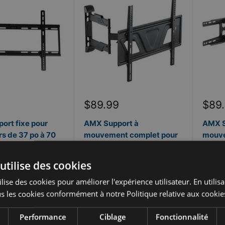
Prix
Prix
$89.99
$89
réduit
rédu
ort fixe pour
AMX Support à
AMX S
rs de 37 po à 70
mouvement complet pour
mouve
01
téléviseurs de 37 po à 70
télévi
po SUPT-05
po SU
utilise des cookies
AMX
AMX
e
lise des cookies pour améliorer l'expérience utilisateur. En utilis
En stock
En 
s les cookies conformément à notre Politique relative aux cookie
ment Flexiti
Financement Flexiti
Fin
.
En savoir plus
Performance
Ciblage
Fonctionnalité
disponible.
En savoir plus
disponi