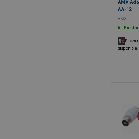
AMX Adap
AA-12
AMX
En sto
Finance
disponible