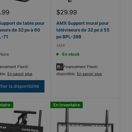
Prix
.99
$29.99
it
réduit
upport de table pour
AMX Support mural pour
seurs de 32 po à 60
téléviseurs de 32 po à 55
L-71
po BPL-28B
AMX
ture
En stock
ancement Flexiti
Financement Flexiti
ble.
En savoir plus
disponible.
En savoir plus
fier la disponibilité
ntaire
En Inventaire