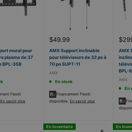
Prix
Prix
9
$49.99
$29
réduit
rédu
ort mural pour
AMX Support inclinable
AMX S
rs plasma de 37
pour téléviseurs de 32 po à
inclin
po BPL-35B
70 po SUPT-11
télévi
BPL-
AMX
AMX
ck
En stock
En 
ment Flexiti
Financement Flexiti
Fin
.
En savoir plus
disponible.
En savoir plus
disponi
En Inventaire
En Inve