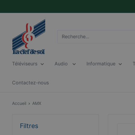
Passer
au
contenu
La
Clef
de
Sol
Téléviseurs
Audio
Informatique
Contactez-nous
Accueil
AMX
Filtres