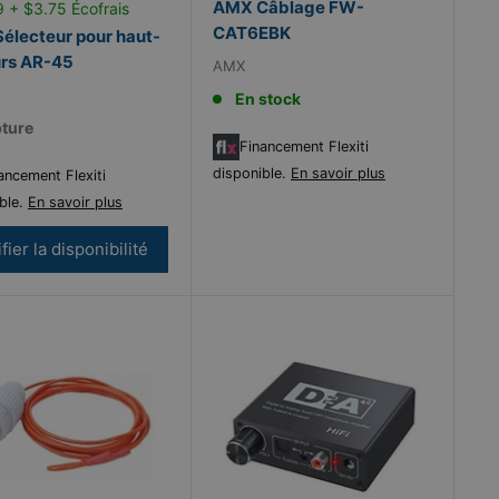
AMX Câblage FW-
 + $3.75 Écofrais
CAT6EBK
électeur pour haut-
urs AR-45
AMX
En stock
ture
Financement Flexiti
disponible.
En savoir plus
ancement Flexiti
ble.
En savoir plus
fier la disponibilité