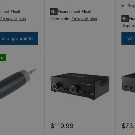
Rup
ment Flexiti
Financement Flexiti
Fin
.
En savoir plus
disponible.
En savoir plus
disponi
r la disponibilité
Véri
re
Prix
Prix
$119.99
$73
réduit
rédu