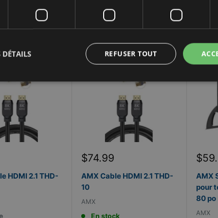
r la disponibilité
En Inventaire
 DÉTAILS
REFUSER TOUT
ACC
Prix
Prix
9
$74.99
$59
réduit
rédu
e HDMI 2.1 THD-
AMX Cable HDMI 2.1 THD-
AMX S
10
pour t
80 po
AMX
AMX
e
En stock