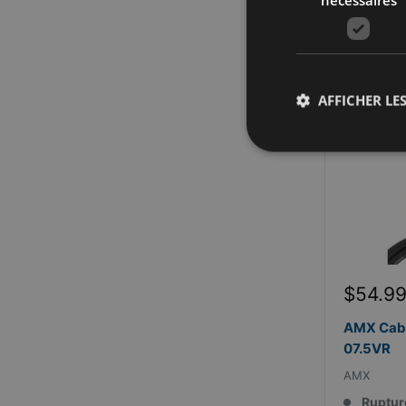
Vérifie
AFFICHER LES
Prix
$54.9
réduit
AMX Cabl
07.5VR
AMX
Ruptur