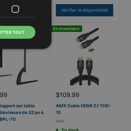
Vérifier la disponibilité
En Inventaire
EPTER TOUT
Prix
.99
$109.99
it
réduit
upport sur table
AMX Cable HDMI 2.1 THD-
éléviseurs de 32 po à
15
 BPL-70
AMX
En stock