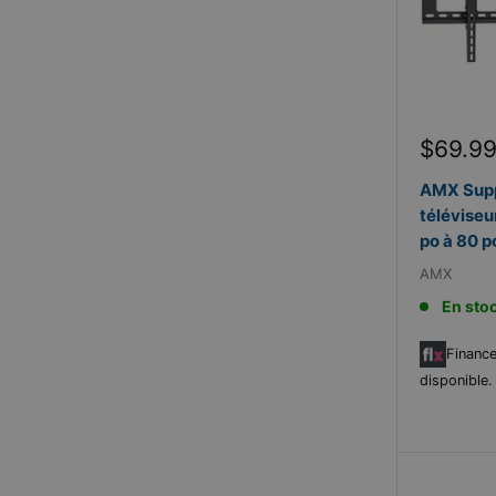
Prix
$69.9
réduit
AMX Supp
téléviseu
po à 80 
AMX
En sto
Finance
disponible