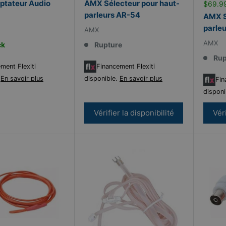
tateur Audio
AMX Sélecteur pour haut-
$69.99
parleurs AR-54
AMX S
parle
AMX
AMX
ck
Rupture
Rup
ment Flexiti
Financement Flexiti
.
En savoir plus
disponible.
En savoir plus
Fin
disponi
Vérifier la disponibilité
Véri