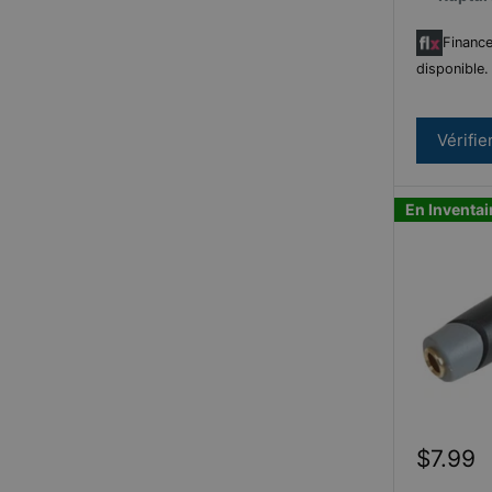
Finance
disponible
Vérifie
En Inventai
Prix
$7.99
réduit