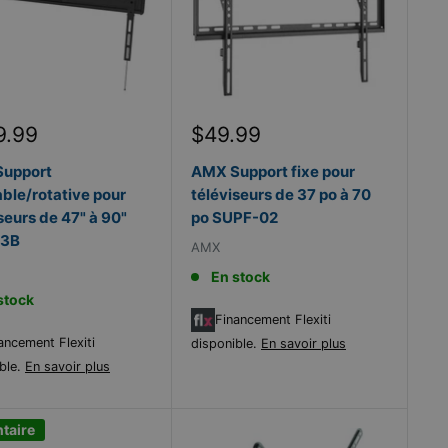
Prix
9.99
$49.99
it
réduit
upport
AMX Support fixe pour
able/rotative pour
téléviseurs de 37 po à 70
seurs de 47" à 90"
po SUPF-02
63B
AMX
En stock
stock
Financement Flexiti
ancement Flexiti
disponible.
En savoir plus
ble.
En savoir plus
ntaire