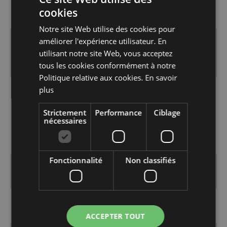
cookies
Lecture de MP3
Oui
FRENCH
Notre site Web utilise des cookies pour
ENGLISH
améliorer l'expérience utilisateur. En
Autres formats
AAC, JPEG, MPEG1,
utilisant notre site Web, vous acceptez
compatibles
WMA
tous les cookies conformément à notre
Politique relative aux cookies.
En savoir
plus
Télécommande
Unifiée
Strictement
Performance
Ciblage
nécessaires
Entrées/Sorties
Fonctionnalité
Non classifiés
Sorties HDMI
1
Sorties composantes
0
ACCEPTER TOUT