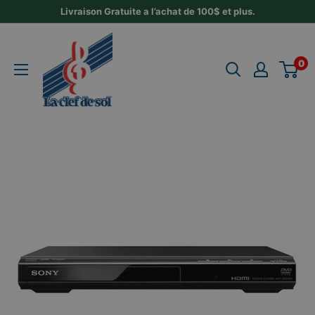
Passer
Livraison Gratuite a l’achat de 100$ et plus.
au
La
contenu
Clef
0
de
Sol