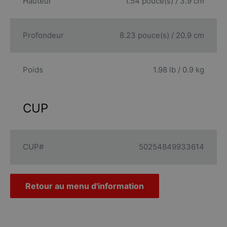
Hauteur
1.54 pouce(s) / 3.9 cm
Profondeur
8.23 pouce(s) / 20.9 cm
Poids
1.98 lb / 0.9 kg
CUP
CUP#
50254849933614
Retour au menu d'information