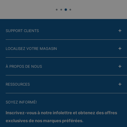
SUPPORT CLIENTS
Contactez-nous
LOCALISEZ VOTRE MAGASIN
Politique de retour
Modalité en ligne
Trouver le magasin le plus proche
À PROPOS DE NOUS
Financement
Garantie
Entreprise
RESSOURCES
Questions/Réponses
Contactez-nous
Satisfaction
Circulaire en cours
Politique de confidentialité
SOYEZ INFORMÉ!
Services
Livraison et cueillette
Réparation
Inscrivez-vous à notre infolettre et obtenez des offres
exclusives de nos marques préférées.