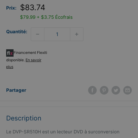
Prix
$83.74
Prix:
réduit
$79.99 + $3.75 Écofrais
Quantité:
Financement Flexiti
disponible.
En savoir
plus
Partager
Description
Le DVP-SR510H est un lecteur DVD à surconversion