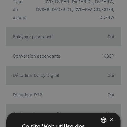
Type
DVD, DVD+R, DVD+R DL, DVD+RW,
de
DVD-R, DVD-R DL, DVD-RW, CD, CD-R,
disque
CD-RW
Balayage progressif
Oui
Conversion ascendante
1080P
Décodeur Dolby Digital
Oui
Décodeur DTS
Oui
Sortie analogue pour 5.1 canaux
Non
×
Ce site Web utilise des