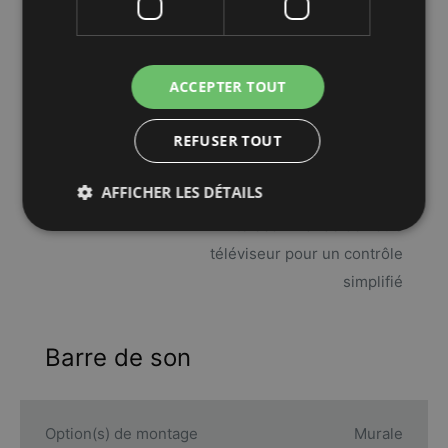
avec AirPlay 2 sur les appareils
Apple iOS 11.4 et versions
ultérieures
• La voix fonctionne avec
ACCEPTER TOUT
Amazon Alexa et Google
REFUSER TOUT
Assistant
• Récepteur infrarouge (IR)
AFFICHER LES DÉTAILS
• Se synchronise avec la
télécommande de votre
téléviseur pour un contrôle
simplifié
Barre de son
Option(s) de montage
Murale