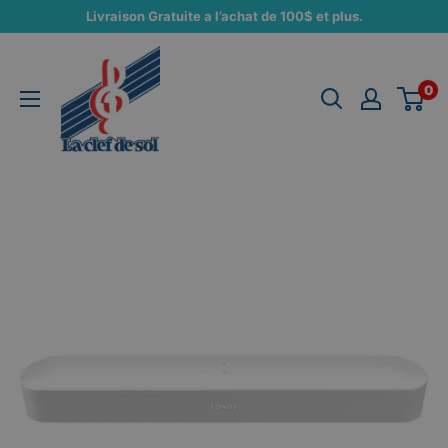
Passer
Livraison Gratuite a l’achat de 100$ et plus.
au
La
contenu
Clef
0
de
Sol