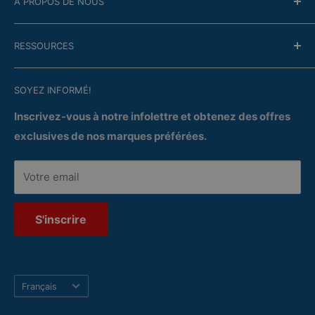
À PROPOS DE NOUS
Financement
Garantie
Entreprise
RESSOURCES
Questions/Réponses
Contactez-nous
Satisfaction
Circulaire en cours
Politique de confidentialité
SOYEZ INFORMÉ!
Services
Livraison et cueillette
Réparation
Inscrivez-vous à notre infolettre et obtenez des offres
exclusives de nos marques préférées.
Votre email
S'inscrire
Langue
Français