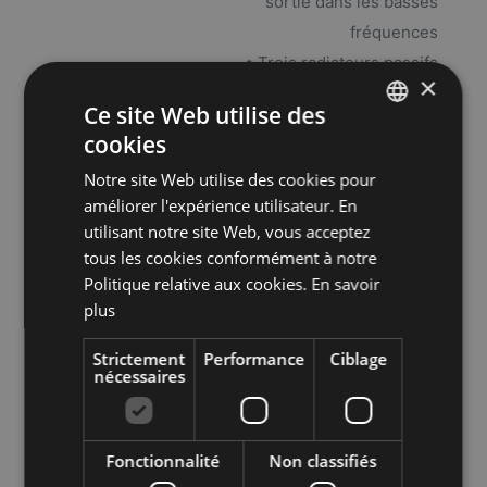
sortie dans les basses
fréquences
• Trois radiateurs passifs
×
améliorent les basses
Ce site Web utilise des
fréquences pour un son
cookies
FRENCH
équilibré et puissant
Notre site Web utilise des cookies pour
• Le réseau de microphones à
ENGLISH
améliorer l'expérience utilisateur. En
champ lointain utilise une
utilisant notre site Web, vous acceptez
formation de faisceau avancée
tous les cookies conformément à notre
et une annulation d'écho
Politique relative aux cookies.
En savoir
multicanal pour un contrôle
plus
vocal rapide et précis
Strictement
Performance
Ciblage
• Quad cœur : 1,4 GHz A-53
nécessaires
• Mémoire : 1 Go de SDRAM, 4
Go NV
• Apple AirPlay 2, fonctionne
Fonctionnalité
Non classifiés