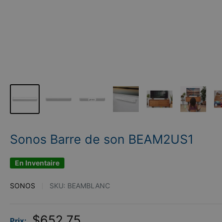
Sonos Barre de son BEAM2US1
En Inventaire
SONOS
SKU:
BEAMBLANC
Prix
$652.75
Prix: