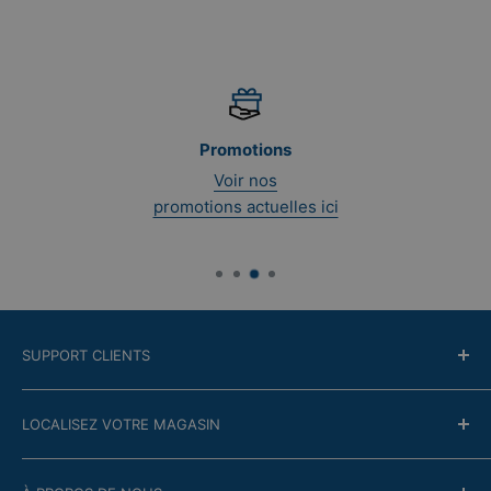
Promotions
Voir nos
promotions actuelles ici
SUPPORT CLIENTS
Contactez-nous
LOCALISEZ VOTRE MAGASIN
Politique de retour
Modalité en ligne
Trouver le magasin le plus proche