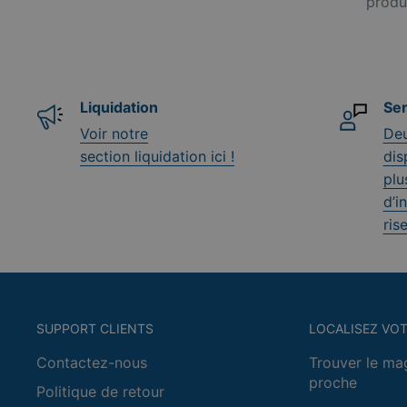
produi
Liquidation
Ser
Voir notre
Deu
section liquidation ici !
dis
plu
d’i
ris
SUPPORT CLIENTS
LOCALISEZ VO
Contactez-nous
Trouver le mag
proche
Politique de retour