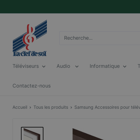
Passer
au
contenu
La
Clef
de
Sol
Téléviseurs
Audio
Informatique
Contactez-nous
Accueil
Tous les produits
Samsung Accessoires pour télévi