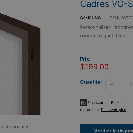
Cadres VG
SAMSUNG
SKU:
VGSC
Personnalisez l'appare
n'importe quel décor.
Prix:
Prix
$199.00
réduit
Quantité:
Financement Flexiti
disponible.
En savoir plus
s pour zoomer
Vérifier la dispon