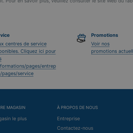
t. Pour en savoir plus, veuillez consulter le site Web du fab
vice
Promotions
x centres de service
Voir nos
ponibles. Cliquez ici pour
promotions actuell
s
nformations
/pages/entrep
e
/pages/service
TRE MAGASIN
À PROPOS DE NOUS
asin le plus
Entreprise
Contactez-nous