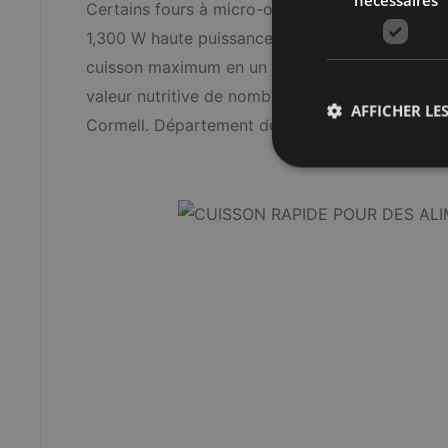
Certains fours à micro-ondes Panasonic dispos
1,300 W haute puissance pour vous aider à atte
cuisson maximum en un minimum de temps, tout 
valeur nutritive de nombreux aliments * (* Résul
AFFICHER LES
Cormell. Département de la valeur nutritive de