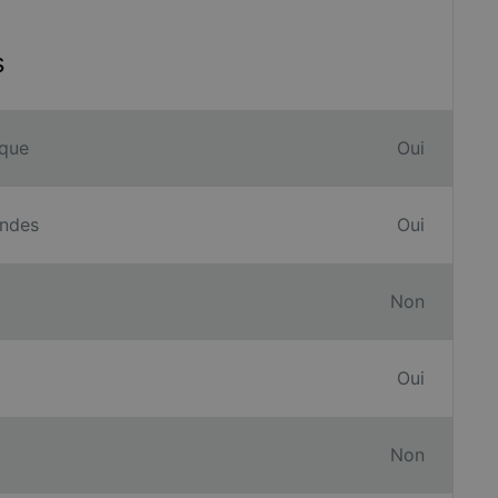
s
ique
Oui
andes
Oui
Non
Oui
Non