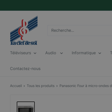
Passer
au
contenu
La
Clef
de
Sol
Téléviseurs
Audio
Informatique
Contactez-nous
Accueil
Tous les produits
Panasonic Four à micro-ondes d