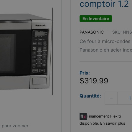
comptoir 1.
En Inventaire
PANASONIC
SKU:
NNS
Ce four à micro-ondes 
Panasonic en acier inoxy
Prix:
Prix
$319.99
réduit
Quantité:
Financement Flexiti
disponible.
En savoir plus
s pour zoomer