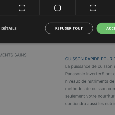
ent de réglages 1,250 W -
indre des résultats de
en aidant à préserver la
tat de l’Université
 DÉTAILS
REFUSER TOUT
ACC
 nombreux aliments*)
CUISSON RAPIDE POUR 
La puissance de cuisson 
Panasonic Inverter® ont 
niveaux de nutriments de
méthodes de cuisson comme
seulement votre nourritur
contiendra aussi les nutr